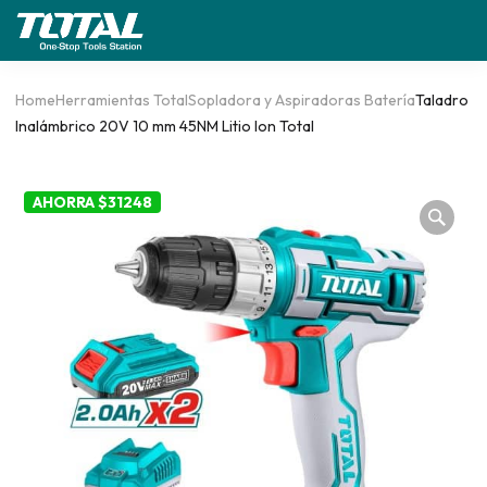
Home
Herramientas Total
Sopladora y Aspiradoras Batería
Taladro
Inalámbrico 20V 10 mm 45NM Litio Ion Total
AHORRA $31248