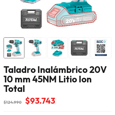
Taladro Inalámbrico 20V
10 mm 45NM Litio Ion
Total
El
El
$
93.743
$
124.990
precio
precio