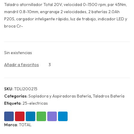
original
actual
Taladro atornillador Total 20V, velocidad 0-1500 rpm, par 45Nm,
era:
es:
mandril 0.8-10mm, engranaje 2 velocidades, 2 baterías 2.0Ah
$124.990.
$93.743.
P20S, cargador inteligente rápido, luz de trabajo, indicador LED y
broca Cr-
Sin existencias
Añadir a favoritos
3
SKU:
TDLI200215
Categorías:
Sopladora y Aspiradoras Batería
,
Taladros Batería
Etiqueta:
25-electricas
Marca:
TOTAL