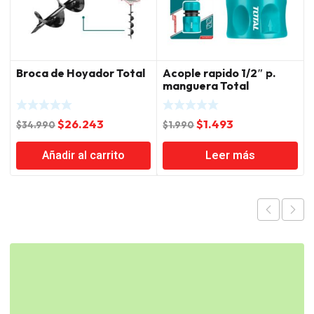
Broca de Hoyador Total
Acople rapido 1/2″ p.
manguera Total
El
El
El
El
$
26.243
$
1.493
$
34.990
$
1.990
precio
precio
precio
precio
Añadir al carrito
Leer más
original
actual
original
actual
era:
es:
era:
es:
$34.990.
$26.243.
$1.990.
$1.493.