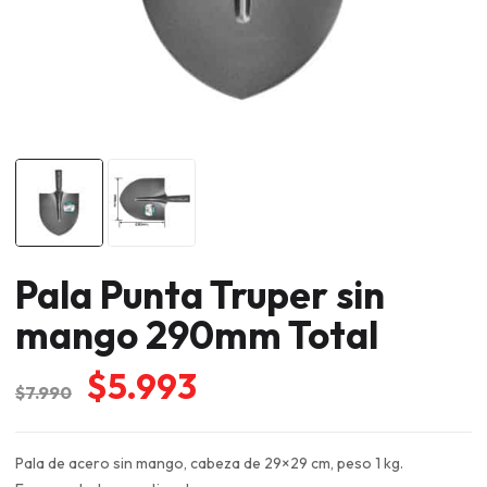
Pala Punta Truper sin
mango 290mm Total
El
El
$
5.993
$
7.990
precio
precio
original
actual
Pala de acero sin mango, cabeza de 29×29 cm, peso 1 kg.