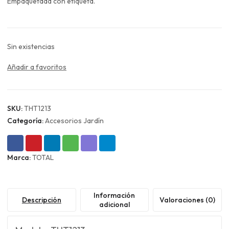
era:
es:
Empaquetada con etiqueta.
$7.990.
$5.993.
Sin existencias
Añadir a favoritos
SKU:
THT1213
Categoría:
Accesorios Jardín
Marca:
TOTAL
Información
Descripción
Valoraciones (0)
adicional