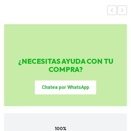
$2.990.
$2.243.
$6.990.
$5.243.
¿NECESITAS AYUDA CON TU
COMPRA?
Chatea por WhatsApp
100%