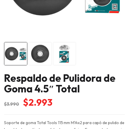
Respaldo de Pulidora de
Goma 4.5″ Total
El
El
$
2.993
$
3.990
precio
precio
original
actual
Soporte de goma Total Tools 115 mm M14x2 para capó de pulido de