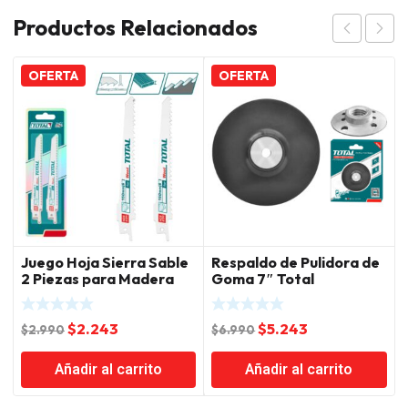
Productos Relacionados
OFERTA
OFERTA
Juego Hoja Sierra Sable
Respaldo de Pulidora de
2 Piezas para Madera
Goma 7″ Total
Total
El
El
El
El
$
2.243
$
5.243
$
2.990
$
6.990
precio
precio
precio
precio
Añadir al carrito
Añadir al carrito
original
actual
original
actual
era:
es:
era:
es: