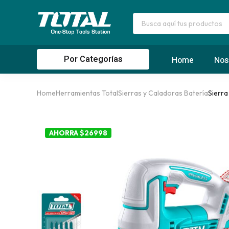
Por Categorías
Home
Nos
Home
Herramientas Total
Sierras y Caladoras Batería
Sierra
AHORRA $26998