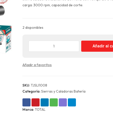
era:
es:
carga: 3000 rpm, capacidad de corte:
$107.990.
$80.993.
2 disponibles
Sierra
Añadir al c
Caladora
Inalámbrica
20V
Añadir a favoritos
Sin
batería
y
Cargador
SKU:
TJSLI1008
Total
Categoría:
Sierras y Caladoras Batería
cantidad
Marca:
TOTAL