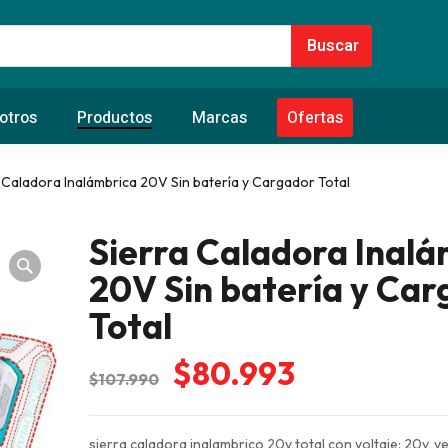
otros
Productos
Marcas
Ofertas
 Caladora Inalámbrica 20V Sin batería y Cargador Total
Sierra Caladora Inal
20V Sin batería y Ca
Total
El
El
$
80.993
$
107.990
precio
precio
original
actual
sierra caladora inalambrico 20v total con voltaje: 20v, ve