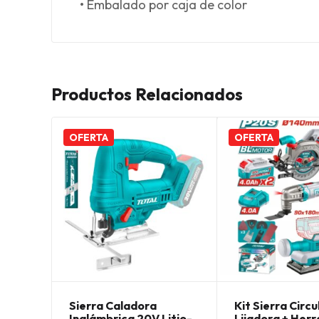
• Embalado por caja de color
Productos Relacionados
OFERTA
OFERTA
Sierra Caladora
Kit Sierra Circu
Inalámbrica 20V Litio-
Lijadora + Her