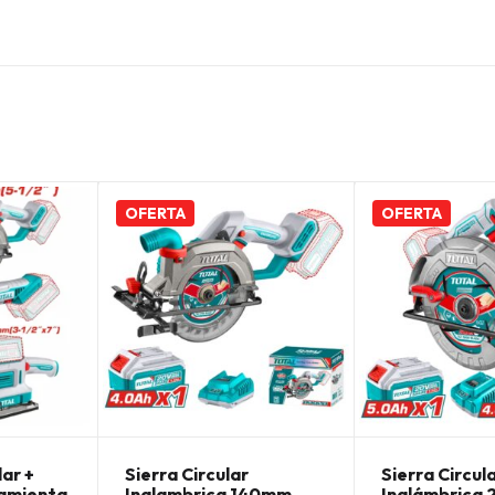
OFERTA
OFERTA
lar +
Sierra Circular
Sierra Circul
ramienta
Inalambrica 140mm
Inalámbrica 