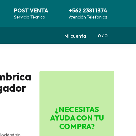
POST VENTA
+562 2381 1374
Servicio Técnico
Atención Telefónica
Mi cuenta
0
0
ámbrica
rgador
¿NECESITAS
AYUDA CON TU
COMPRA?
locidad sin