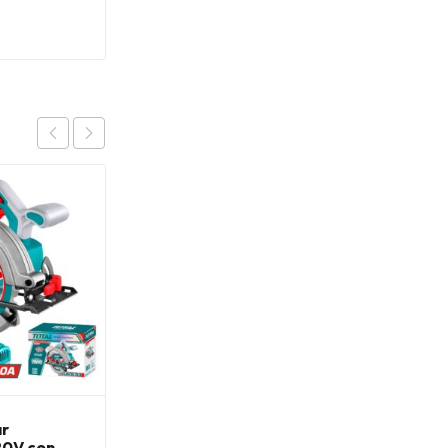
OFERTA
ar
Sierra de Podar
20V con
extensible 2.8mt Total