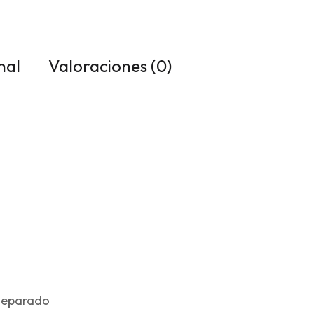
nal
Valoraciones (0)
 separado