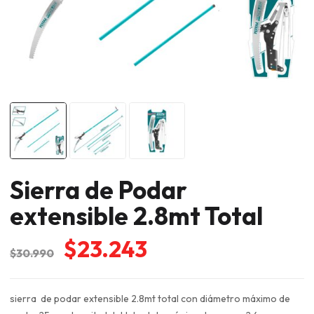
Sierra de Podar
extensible 2.8mt Total
El
El
$
23.243
$
30.990
precio
precio
original
actual
sierra de podar extensible 2.8mt total con diámetro máximo de