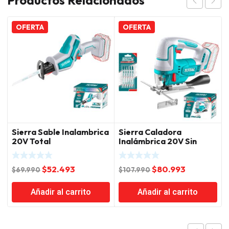
OFERTA
OFERTA
Sierra Sable Inalambrica
Sierra Caladora
20V Total
Inalámbrica 20V Sin
batería y Cargador
Total
El
El
El
El
$
52.493
$
80.993
$
69.990
$
107.990
precio
precio
precio
precio
Añadir al carrito
Añadir al carrito
original
actual
original
actual
era:
es:
era:
es:
$69.990.
$52.493.
$107.990.
$80.993.