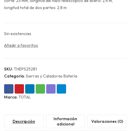
era:
es:
corte: 25 mm, longitud del tubo telescópico de acero: 2,4 m,
$30.990.
$23.243.
longitud total de dos partes: 2,8 m
Sin existencias
Añadir a favoritos
SKU:
THEPS25281
Categoría:
Sierras y Caladoras Batería
Marca:
TOTAL
Información
Descripción
Valoraciones (0)
adicional