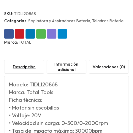
Bateria
y
SKU:
TIDLI20868
Cargador
Total
Categorías:
Sopladora y Aspiradoras Batería
,
Taladros Batería
cantidad
Marca:
TOTAL
Información
Descripción
Valoraciones (0)
adicional
Modelo: TIDLI20868
Marca: Total Tools
Ficha técnica:
• Motor sin escobillas
• Voltaje: 20V
• Velocidad sin carga: 0-500/0-2000rpm
• Tasa de impacto máxima: 30000bpm