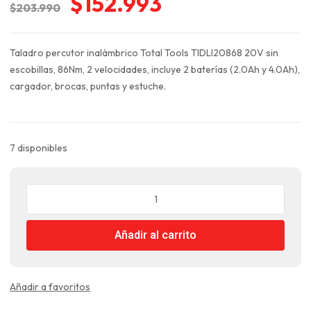
El
El
$
152.993
$
203.990
precio
precio
original
actual
Taladro percutor inalámbrico Total Tools TIDLI20868 20V sin
era:
es:
escobillas, 86Nm, 2 velocidades, incluye 2 baterías (2.0Ah y 4.0Ah),
$203.990.
$152.993.
cargador, brocas, puntas y estuche.
7 disponibles
Taladro
de
Impacto
Añadir al carrito
Inalambrico
13mm
20V
86nm
Añadir a favoritos
con