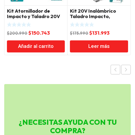
Kit Atornillador de
Kit 20V Inalámbrico
Impacto y Taladro 20V
Taladro Impacto,
con 2 Baterías y
Atornillador Impacto,
Cargador Total
Soplador, Batería 2.0Ah
El
El
El
El
$
150.743
$
131.993
y Cargador Total
$
200.990
$
175.990
precio
precio
precio
precio
Añadir al carrito
Leer más
original
actual
original
actual
era:
es:
era:
es:
$200.990.
$150.743.
$175.990.
$131.993.
¿NECESITAS AYUDA CON TU
COMPRA?