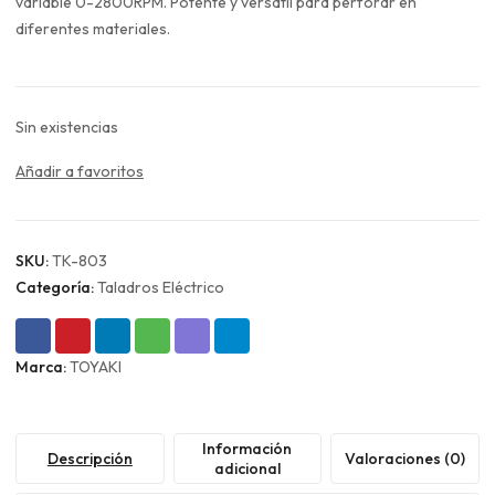
era:
es:
variable 0-2800RPM. Potente y versátil para perforar en
$50.990.
$38.243.
diferentes materiales.
Sin existencias
Añadir a favoritos
SKU:
TK-803
Categoría:
Taladros Eléctrico
Marca:
TOYAKI
Información
Descripción
Valoraciones (0)
adicional