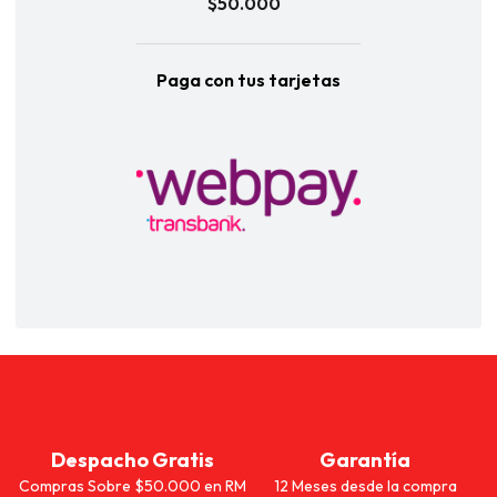
$50.000
Paga con tus tarjetas
Despacho Gratis
Garantía
Compras Sobre $50.000 en RM
12 Meses desde la compra