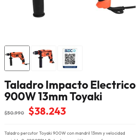
Taladro Impacto Electrico
900W 13mm Toyaki
El
El
$
38.243
$
50.990
precio
precio
original
actual
Taladro percutor Toyaki 900W con mandril 13mm y velocidad