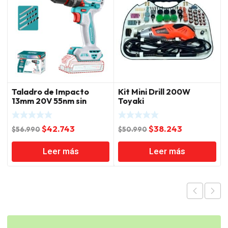
Taladro de Impacto
Kit Mini Drill 200W
13mm 20V 55nm sin
Toyaki
Batería y Cargador
Total
El
El
El
El
$
42.743
$
38.243
$
56.990
$
50.990
precio
precio
precio
precio
Leer más
Leer más
original
actual
original
actual
era:
es:
era:
es:
$56.990.
$42.743.
$50.990.
$38.243.