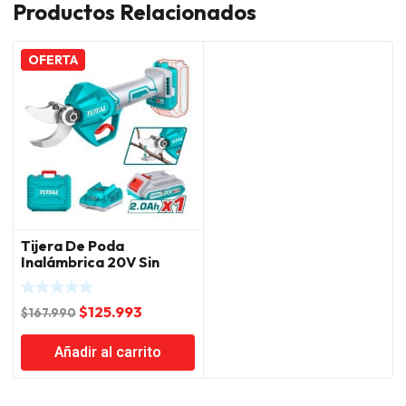
Productos Relacionados
OFERTA
Tijera De Poda
Inalámbrica 20V Sin
Carbones Total
El
El
$
125.993
$
167.990
precio
precio
Añadir al carrito
original
actual
era:
es:
$167.990.
$125.993.