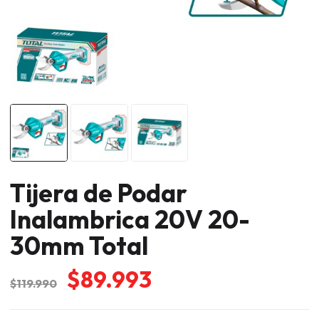
Tijera de Podar
Inalambrica 20V 20-
30mm Total
El
El
$
89.993
$
119.990
precio
precio