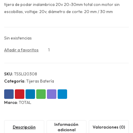
original
actual
tijera de podar inalambrica 20v 20-30mm total con motor sin
era:
es:
escobillas, voltaje: 20v, diámetro de corte: 20 mm / 30 mm
$119.990.
$89.993.
Sin existencias
Añadir a favoritos
1
SKU:
TSSLI20308
Categoría:
Tijeras Batería
Marca:
TOTAL
Información
Descripción
Valoraciones (0)
adicional