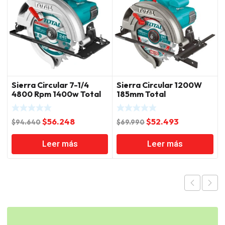
Sierra Circular 7-1/4
Sierra Circular 1200W
4800 Rpm 1400w Total
185mm Total
Ts11418526
El
El
El
El
$
56.248
$
52.493
$
94.640
$
69.990
precio
precio
precio
precio
Leer más
Leer más
original
actual
original
actual
era:
es:
era:
es:
$94.640.
$56.248.
$69.990.
$52.493.