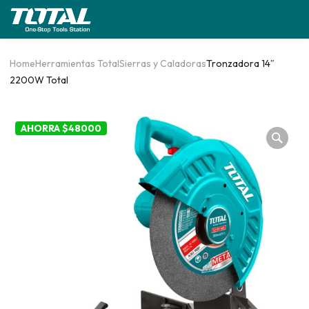
Home
Herramientas Total
Sierras y Caladoras
Tronzadora 14″
2200W Total
AHORRA $48000