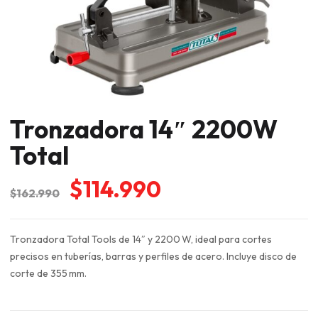
Tronzadora 14″ 2200W
Total
El
El
$
114.990
$
162.990
precio
precio
original
actual
Tronzadora Total Tools de 14″ y 2200 W, ideal para cortes
era:
es:
precisos en tuberías, barras y perfiles de acero. Incluye disco de
$162.990.
$114.990.
corte de 355 mm.