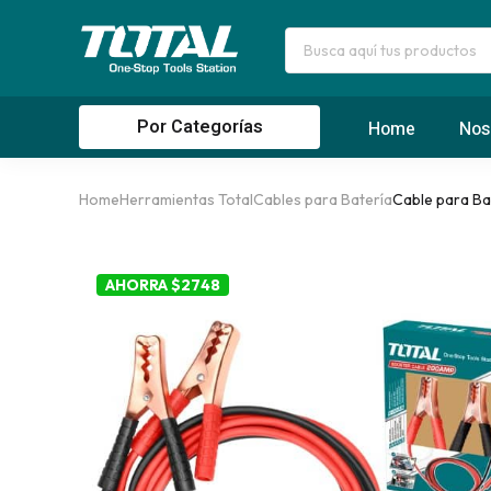
Por Categorías
Home
Nos
Home
Herramientas Total
Cables para Batería
Cable para Ba
AHORRA $2748