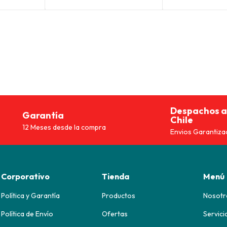
es:
era:
es:
era:
0.
$24.743.
$18.990.
$14.243.
$177
Despachos a
Garantía
Chile
12 Meses desde la compra
Envios Garantiza
Corporativo
Tienda
Menú
Política y Garantía
Productos
Nosotr
Política de Envío
Ofertas
Servici