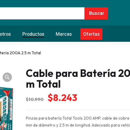
otros
Productos
Marcas
Ofertas
tería 200A 2.5 m Total
Cable para Batería 2
m Total
El
El
$
8.243
$
10.990
precio
precio
original
actual
Pinzas para batería Total Tools 200 AMP, cable de cobre
era:
es:
mm de diámetro y 2.5 m de longitud. Adecuado para vehícu