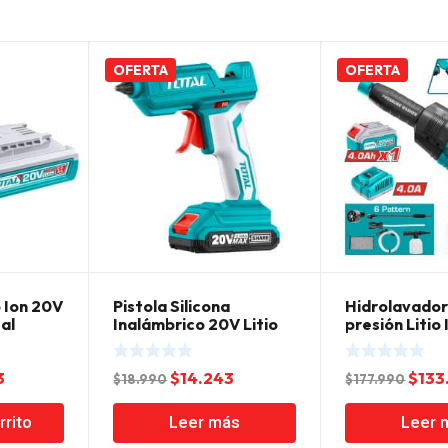
OFERTA
OFERTA
o Ion 20V
Pistola Silicona
Hidrolavador
al
Inalámbrico 20V Litio
presión Litio 
Ion Total
El
El
El
El
3
$
14.243
$
133
$
18.990
$
177.990
precio
precio
precio
prec
rrito
Leer más
Leer 
l
actual
original
actual
origi