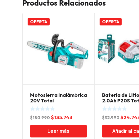
Productos Relacionados
OFERTA
OFERTA
Motosierra Inalámbrica
Batería de Liti
20V Total
2.0Ah P20S Tot
El
El
El
$
135.743
$
24.74
$
180.990
$
32.990
precio
precio
precio
Leer más
Añadir al ca
original
actual
origina