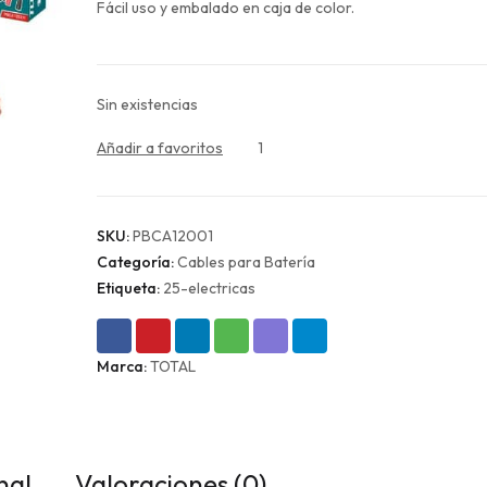
$10.990.
$8.243.
Fácil uso y embalado en caja de color.
Sin existencias
Añadir a favoritos
1
SKU:
PBCA12001
Categoría:
Cables para Batería
Etiqueta:
25-electricas
Marca:
TOTAL
nal
Valoraciones (0)