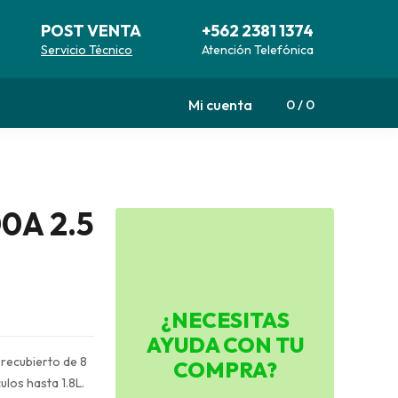
POST VENTA
+562 2381 1374
Servicio Técnico
Atención Telefónica
Mi cuenta
0
0
00A 2.5
¿NECESITAS
AYUDA CON TU
 recubierto de 8
COMPRA?
los hasta 1.8L.