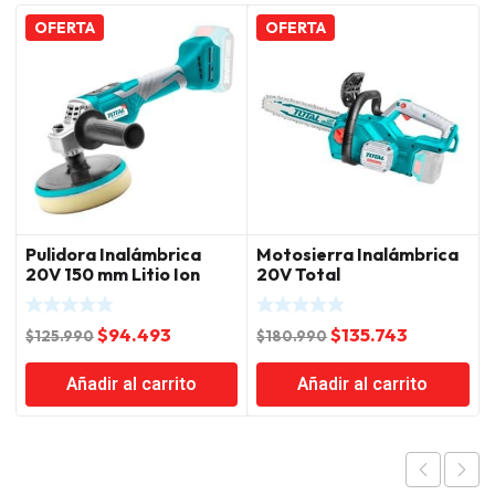
OFERTA
OFERTA
Pulidora Inalámbrica
Motosierra Inalámbrica
20V 150 mm Litio Ion
20V Total
Total
El
El
El
El
$
94.493
$
135.743
$
125.990
$
180.990
precio
precio
precio
precio
Añadir al carrito
Añadir al carrito
original
actual
original
actual
era:
es:
era:
es:
$125.990.
$94.493.
$180.990.
$135.743.