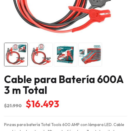
Cable para Batería 600A
3 m Total
El
El
$
16.493
$
21.990
precio
precio
original
actual
Pinzas para batería Total Tools 600 AMP con lámpara LED. Cable