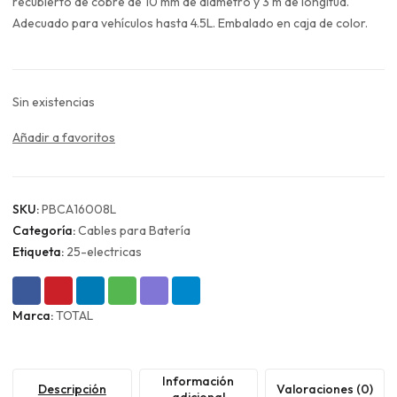
era:
es:
recubierto de cobre de 10 mm de diámetro y 3 m de longitud.
$21.990.
$16.493.
Adecuado para vehículos hasta 4.5L. Embalado en caja de color.
Sin existencias
Añadir a favoritos
SKU:
PBCA16008L
Categoría:
Cables para Batería
Etiqueta:
25-electricas
Marca:
TOTAL
Información
Descripción
Valoraciones (0)
adicional