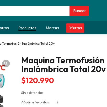
otros
Productos
Marcas
Ofertas
a Termofusión Inalámbrica Total 20v
Maquina Termofusión
Inalámbrica Total 20v
$
120.990
Sin existencias
Añadir a favoritos
2