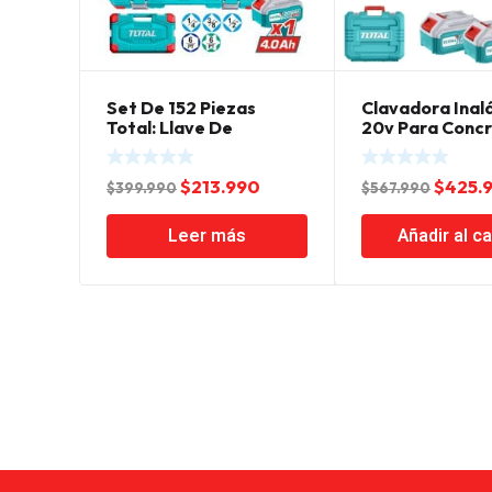
Set De 152 Piezas
Clavadora Inal
Total: Llave De
20v Para Concr
Impacto Inalámbrica
Carbones – 2 Ba
20v 1/2″ 500Nm +
Cargador Y Cla
El
El
El
$
213.990
$
425.
Dados + Llaves +
27mm
$
399.990
$
567.990
Puntas
precio
precio
precio
Leer más
Añadir al ca
original
actual
origin
era:
es:
era:
$399.990.
$213.990.
$567.9