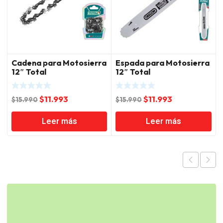
Cadena para Motosierra
Espada para Motosierra
12″ Total
12″ Total
El
El
El
El
$
11.993
$
11.993
$
15.990
$
15.990
precio
precio
precio
precio
Leer más
Leer más
original
actual
original
actual
era:
es:
era:
es:
$15.990.
$11.993.
$15.990.
$11.993.