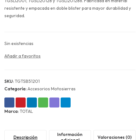
era:
es:
TGSLI2001, TGSLI20128 y TGSLI201286. Fabricada en material
$16.990.
$12.743.
resistente y empacada en doble blister para mayor durabilidad y
seguridad.
Sin existencias
Añadir a favoritos
SKU:
TGTSB51201
Categoría:
Accesorios Motosierras
Marca:
TOTAL
Información
Descripción
Valoraciones (0)
adicional