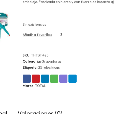
$9.990.
$7.493.
embalaje. Fabricada en hierro y con fuerza de impacto aj
Sin existencias
Añadir a favoritos
3
SKU:
THT311425
Categoría:
Grapadoras
Etiqueta:
25-electricas
Marca:
TOTAL
nal
Valoraciones (0)