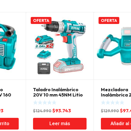
OFERTA
OFERTA
to
Taladro Inalámbrico
Mezcladora
V 160
20V 10 mm 45NM Litio
Inalámbrica 2
tal
Ion Total
Ion Total
El
El
El
El
93
$
93.743
$
97.
$
124.990
$
129.990
precio
precio
precio
prec
rrito
Leer más
Añadir al 
al
actual
original
actual
orig