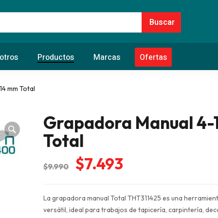
otros
Productos
Marcas
Ofertas
14 mm Total
Grapadora Manual 4-
Total
El
El
$
7.493
$
9.990
precio
precio
original
actual
La grapadora manual Total THT311425 es una herramient
era:
es:
versátil, ideal para trabajos de tapicería, carpintería, de