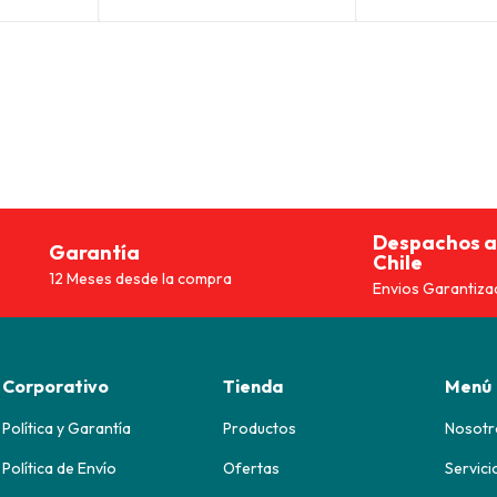
es:
era:
es:
era:
90.
$79.493.
$124.990.
$93.743.
$129
Despachos a
Garantía
Chile
12 Meses desde la compra
Envios Garantiza
Corporativo
Tienda
Menú
Política y Garantía
Productos
Nosotr
Política de Envío
Ofertas
Servici