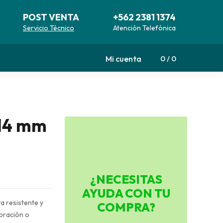
POST VENTA
+562 2381 1374
Servicio Técnico
Atención Telefónica
Mi cuenta
0
0
14 mm
¿NECESITAS
AYUDA CON TU
a resistente y
COMPRA?
coración o