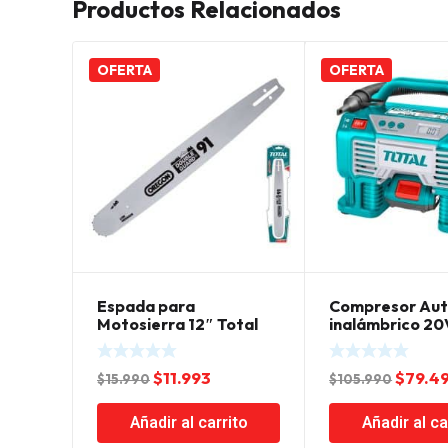
Productos Relacionados
OFERTA
OFERTA
Espada para
Compresor Au
Motosierra 12″ Total
inalámbrico 20
PSI Litio Ion To
El
El
El
$
11.993
$
79.4
$
15.990
$
105.990
precio
precio
precio
Añadir al carrito
Añadir al ca
original
actual
origin