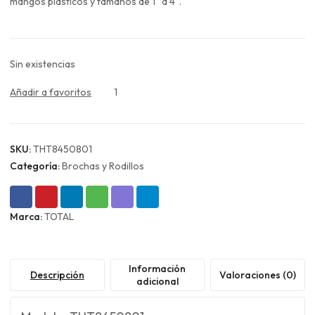
era:
es:
mangos plásticos y tamaños de 1″ a 4″.
$5.990.
$4.493.
Sin existencias
Añadir a favoritos
1
SKU:
THT8450801
Categoría:
Brochas y Rodillos
Marca:
TOTAL
Información
Descripción
Valoraciones (0)
adicional