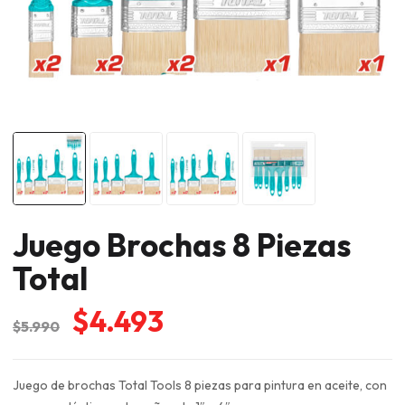
Juego Brochas 8 Piezas
Total
El
El
$
4.493
$
5.990
precio
precio
original
actual
Juego de brochas Total Tools 8 piezas para pintura en aceite, con