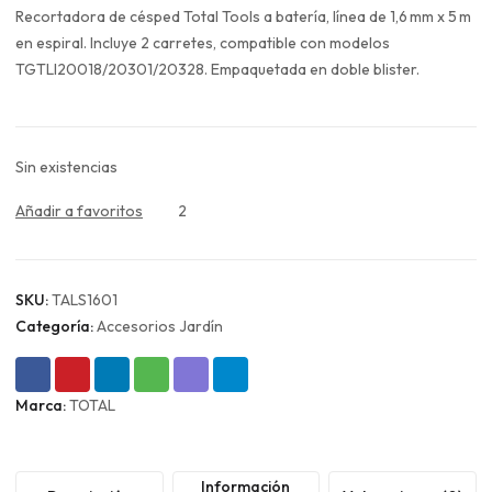
original
actual
Recortadora de césped Total Tools a batería, línea de 1,6 mm x 5 m
era:
es:
en espiral. Incluye 2 carretes, compatible con modelos
$5.990.
$4.493.
TGTLI20018/20301/20328. Empaquetada en doble blister.
Sin existencias
Añadir a favoritos
2
SKU:
TALS1601
Categoría:
Accesorios Jardín
Marca:
TOTAL
Información