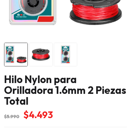
Hilo Nylon para
Orilladora 1.6mm 2 Piezas
Total
El
El
$
4.493
$
5.990
precio
precio