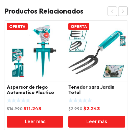
Productos Relacionados
OFERTA
OFERTA
Aspersor de riego
Tenedor para Jardin
Automatico Plastico
Total
Total
El
El
El
El
$
11.243
$
2.243
$
14.990
$
2.990
precio
precio
precio
precio
Leer más
Leer más
original
actual
original
actual
era:
es:
era:
es: