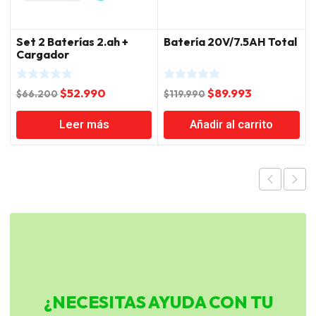
Set 2 Baterías 2.ah +
Batería 20V/7.5AH Total
Cargador
El
El
El
El
$
52.990
$
89.993
$
66.200
$
119.990
precio
precio
precio
precio
Leer más
Añadir al carrito
original
actual
original
actual
era:
es:
era:
es:
$66.200.
$52.990.
$119.990.
$89.993.
¿NECESITAS AYUDA CON TU