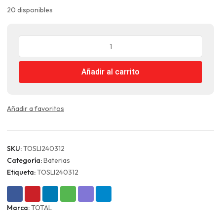
original
actual
20 disponibles
era:
es:
Kit
$85.990.
$79.990.
2
Baterías
Añadir al carrito
De
Litio-
ion
20v
Añadir a favoritos
4ah
Total
cantidad
SKU:
TOSLI240312
Categoría:
Baterias
Etiqueta:
TOSLI240312
Marca:
TOTAL