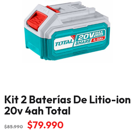
Kit 2 Baterías De Litio-ion
20v 4ah Total
El
El
$
79.990
$
85.990
precio
precio