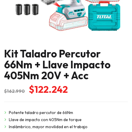
Kit Taladro Percutor
66Nm + Llave Impacto
405Nm 20V + Acc
El
El
$
122.242
$
162.990
precio
precio
original
actual
Potente taladro percutor de 66Nm
era:
es:
Llave de impacto con 405Nm de torque
$162.990.
$122.242.
Inalámbrico, mayor movilidad en el trabajo