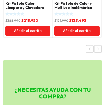
Kit Pistola Calor,
Kit Pistola de Calor y
Lámpara y Clavadora
Multiuso Inalámbrico
Inalámbrica 20V Total
20V Total
El
El
El
El
$
213.950
$
133.493
$
388.990
$
177.990
precio
precio
precio
precio
Añadir al carrito
Añadir al carrito
original
actual
original
actual
era:
es:
era:
es:
$388.990.
$213.950.
$177.990.
$133.493.
¿NECESITAS AYUDA CON TU
COMPRA?