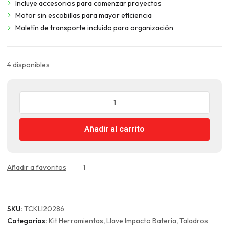
Incluye accesorios para comenzar proyectos
Motor sin escobillas para mayor eficiencia
Maletín de transporte incluido para organización
4 disponibles
Kit
Taladro
Percutor
Añadir al carrito
66Nm
+
Llave
Impacto
Añadir a favoritos
1
405Nm
20V
+
SKU:
TCKLI20286
Acc
cantidad
Categorías:
Kit Herramientas
,
Llave Impacto Batería
,
Taladros