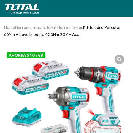
Home
Herramientas Total
Kit Herramientas
Kit Taladro Percutor
66Nm + Llave Impacto 405Nm 20V + Acc
AHORRA $40748