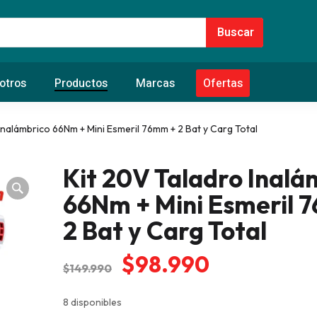
otros
Productos
Marcas
Ofertas
Inalámbrico 66Nm + Mini Esmeril 76mm + 2 Bat y Carg Total
Kit 20V Taladro Inalá
66Nm + Mini Esmeril 
2 Bat y Carg Total
El
El
$
98.990
$
149.990
precio
precio
original
actual
8 disponibles