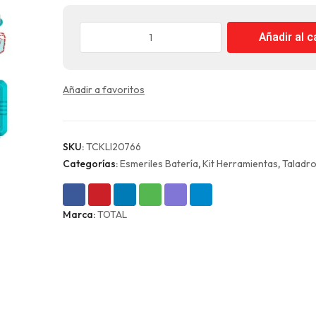
era:
es:
Kit
$149.990.
$98.990.
Añadir al c
20V
Taladro
Inalámbrico
Añadir a favoritos
66Nm
+
Mini
Esmeril
SKU:
TCKLI20766
76mm
Categorías:
Esmeriles Batería
,
Kit Herramientas
,
Taladro
+
2
Bat
Marca:
TOTAL
y
Carg
Total
cantidad