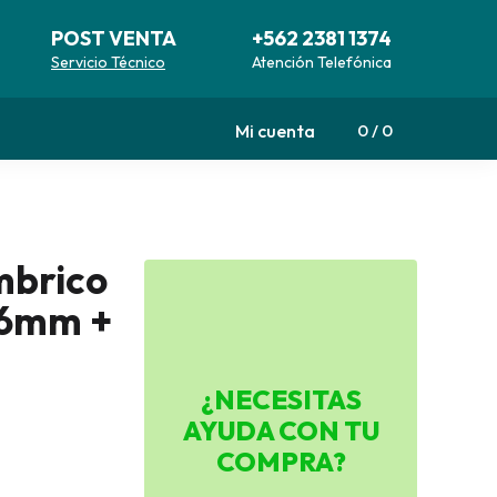
POST VENTA
+562 2381 1374
Servicio Técnico
Atención Telefónica
Mi cuenta
0
0
mbrico
76mm +
¿NECESITAS
AYUDA CON TU
COMPRA?