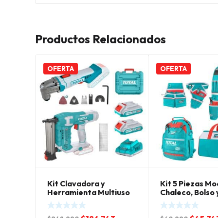
Productos Relacionados
OFERTA
OFERTA
Kit Clavadora y
Kit 5 Piezas Moc
Herramienta Multiuso
Chaleco, Bolso 
Inalámbrica 20V Total
Portaherramie
Total
El
El
El