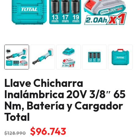
Llave Chicharra
Inalámbrica 20V 3/8″ 65
Nm, Batería y Cargador
Total
El
El
$
96.743
$
128.990