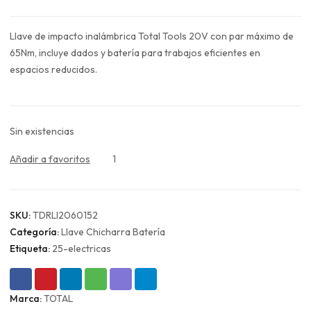
precio
precio
original
actual
Llave de impacto inalámbrica Total Tools 20V con par máximo de
era:
es:
65Nm, incluye dados y batería para trabajos eficientes en
$128.990.
$96.743.
espacios reducidos.
Sin existencias
Añadir a favoritos
1
SKU:
TDRLI2060152
Categoría:
Llave Chicharra Batería
Etiqueta:
25-electricas
Marca:
TOTAL