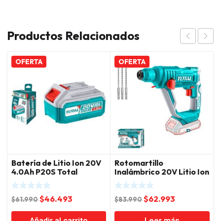
Productos Relacionados
OFERTA
OFERTA
Batería de Litio Ion 20V
Rotomartillo
4.0Ah P20S Total
Inalámbrico 20V Litio Ion
Total
El
El
El
El
$
46.493
$
62.993
$
61.990
$
83.990
precio
precio
precio
precio
Añadir al carrito
Leer más