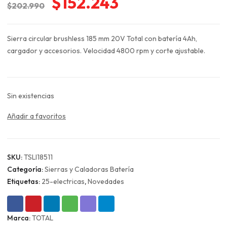
El
El
$
152.243
$
202.990
precio
precio
original
actual
Sierra circular brushless 185 mm 20V Total con batería 4Ah,
era:
es:
cargador y accesorios. Velocidad 4800 rpm y corte ajustable.
$202.990.
$152.243.
Sin existencias
Añadir a favoritos
SKU:
TSLI18511
Categoría:
Sierras y Caladoras Batería
Etiquetas:
25-electricas
,
Novedades
Marca:
TOTAL