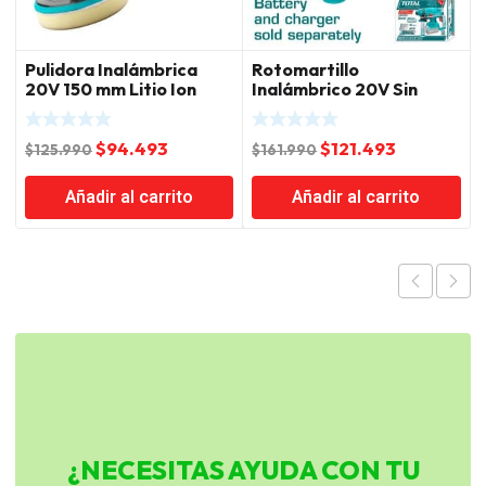
Pulidora Inalámbrica
Rotomartillo
20V 150 mm Litio Ion
Inalámbrico 20V Sin
Total
Carbones Litio Ion Total
El
El
El
El
$
94.493
$
121.493
$
125.990
$
161.990
precio
precio
precio
precio
Añadir al carrito
Añadir al carrito
original
actual
original
actual
era:
es:
era:
es:
$125.990.
$94.493.
$161.990.
$121.493.
¿NECESITAS AYUDA CON TU