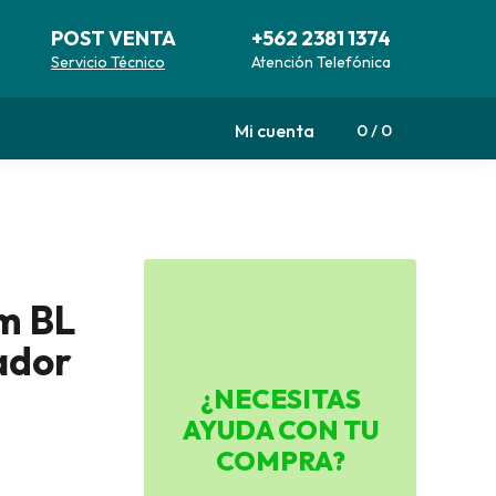
POST VENTA
+562 2381 1374
Servicio Técnico
Atención Telefónica
Mi cuenta
0
0
m BL
ador
¿NECESITAS
AYUDA CON TU
COMPRA?