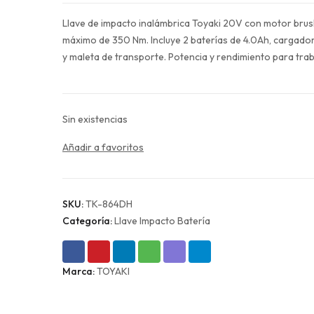
original
actual
Llave de impacto inalámbrica Toyaki 20V con motor brus
era:
es:
máximo de 350 Nm. Incluye 2 baterías de 4.0Ah, cargado
$178.990.
$134.243.
y maleta de transporte. Potencia y rendimiento para tra
Sin existencias
Añadir a favoritos
SKU:
TK-864DH
Categoría:
Llave Impacto Batería
Marca:
TOYAKI