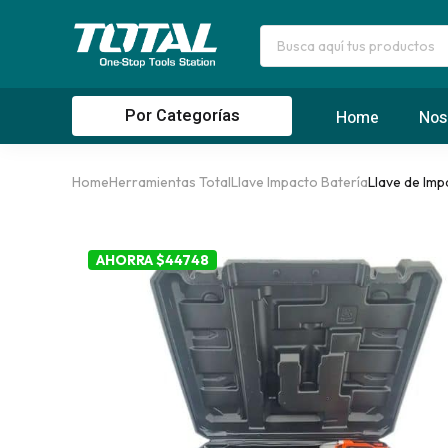
Por Categorías
Home
Nos
Home
Herramientas Total
Llave Impacto Batería
Llave de Imp
AHORRA $44748