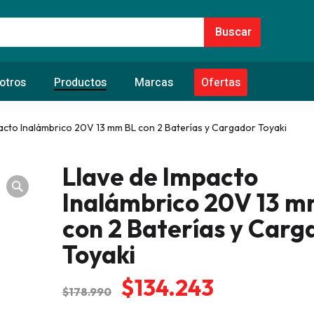
otros
Productos
Marcas
Ofertas
acto Inalámbrico 20V 13 mm BL con 2 Baterías y Cargador Toyaki
Llave de Impacto
Inalámbrico 20V 13 m
con 2 Baterías y Carg
Toyaki
El
El
$
134.243
$
178.990
precio
precio