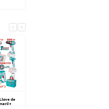
OFERTA
 Llave de
Kit Llave Impacto
meril +
850Nm + Pistola Calor
 +
550 °C + Accesorios