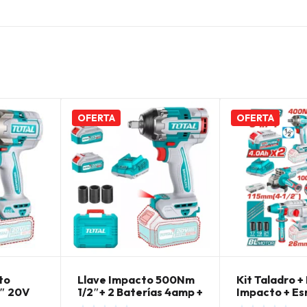
OFERTA
OFERTA
to
Llave Impacto 500Nm
Kit Taladro +
2″ 20V
1/2″+ 2 Baterías 4amp +
Impacto + Es
Accesorios
Rotomartillo