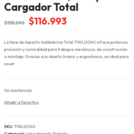
Cargador Total
El
El
$
116.993
$
155.990
precio
precio
original
actual
La llave de impacto inalámbrica Total TIWLI2040 ofrece potencia,
era:
es:
precisión y comodidad para trabajos mecánicos, de construcción
$155.990.
$116.993.
o montaje. Gracias a su diseño liviano y ergonómico, es ideal para
usuar
Sin existencias
Añadir a favoritos
SKU:
TIWLI2040
Categoría:
Llave Impacto Batería