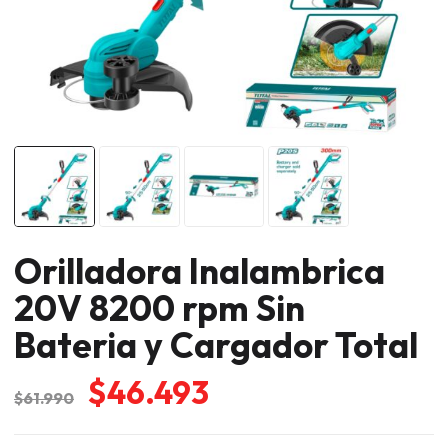
Orilladora Inalambrica
20V 8200 rpm Sin
Bateria y Cargador Total
El
El
$
46.493
$
61.990
precio
precio