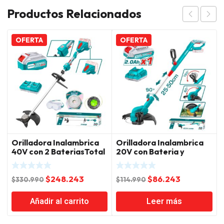
Productos Relacionados
OFERTA
OFERTA
Orilladora Inalambrica
Orilladora Inalambrica
40V con 2 BateriasTotal
20V con Bateria y
Cargador Total
El
El
El
El
$
248.243
$
86.243
$
330.990
$
114.990
precio
precio
precio
precio
Añadir al carrito
Leer más
original
actual
original
actual
era:
es:
era:
es: