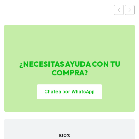
$330.990.
$248.243.
$114.990.
$86.243.
¿NECESITAS AYUDA CON TU
COMPRA?
Chatea por WhatsApp
100%