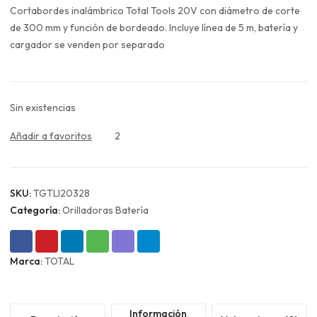
original
actual
Cortabordes inalámbrico Total Tools 20V con diámetro de corte
era:
es:
de 300 mm y función de bordeado. Incluye línea de 5 m, batería y
$61.990.
$46.493.
cargador se venden por separado
Sin existencias
Añadir a favoritos
2
SKU:
TGTLI20328
Categoría:
Orilladoras Batería
Marca:
TOTAL
Información