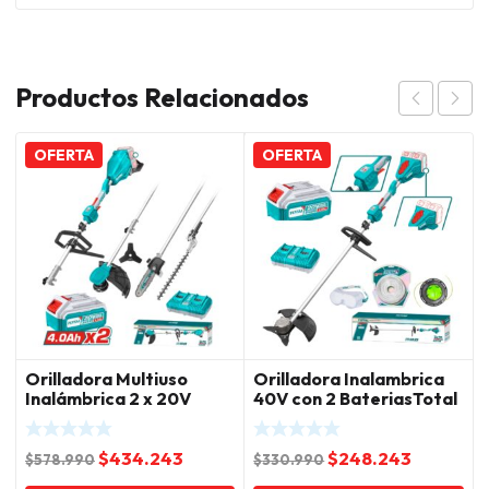
Productos Relacionados
OFERTA
OFERTA
Orilladora Multiuso
Orilladora Inalambrica
Inalámbrica 2 x 20V
40V con 2 BateriasTotal
Total
El
El
El
El
$
434.243
$
248.243
$
578.990
$
330.990
precio
precio
precio
precio