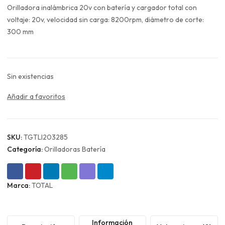
original
actual
Orilladora inalámbrica 20v con batería y cargador total con
era:
es:
voltaje: 20v, velocidad sin carga: 8200rpm, diámetro de corte:
$114.990.
$86.243.
300 mm
Sin existencias
Añadir a favoritos
SKU:
TGTLI203285
Categoría:
Orilladoras Batería
Marca:
TOTAL
Información