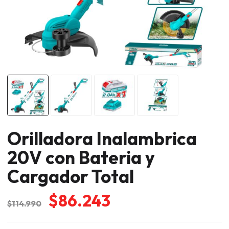
Orilladora Inalambrica
20V con Bateria y
Cargador Total
El
El
$
86.243
$
114.990
precio
precio