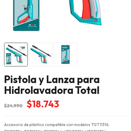
Pistola y Lanza para
Hidrolavadora Total
El
El
$
18.743
$
24.990
precio
precio
original
actual
Accesorio de plástico compatible con modelos TGT11316,