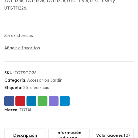
era:
es:
TGT11356, TGT11226, TGT11246, UTGT11316, UTGT11356 y
$24.990.
$18.743.
UTGT11226.
Sin existencias
Añadir a favoritos
SKU:
TGTSG026
Categoría:
Accesorios Jardín
Etiqueta:
25-electricas
Marca:
TOTAL
Información
Descripción
Valoraciones (0)
adicional