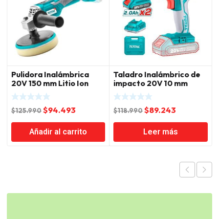
Pulidora Inalámbrica
Taladro Inalámbrico de
20V 150 mm Litio Ion
impacto 20V 10 mm
Total
45NM Litio Ion Total
El
El
El
El
$
94.493
$
89.243
$
125.990
$
118.990
precio
precio
precio
precio
Añadir al carrito
Leer más
original
actual
original
actual
era:
es:
era:
es:
$125.990.
$94.493.
$118.990.
$89.243.