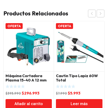
Productos Relacionados
OFERTA
OFERTA
Máquina Cortadora
Cautin Tipo Lapiz 60W
Plasma 15-40 A 12 mm
Total
Total
El
El
El
El
$
296.993
$
5.993
$
395.990
$
7.990
precio
precio
precio
precio
Añadir al carrito
Leer más
original
actual
original
actual