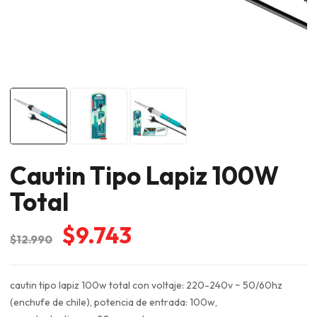
Cautin Tipo Lapiz 100W
Total
El
El
$
9.743
$
12.990
precio
precio
original
actual
cautin tipo lapiz 100w total con voltaje: 220-240v ~ 50/60hz
era:
es:
(enchufe de chile), potencia de entrada: 100w,