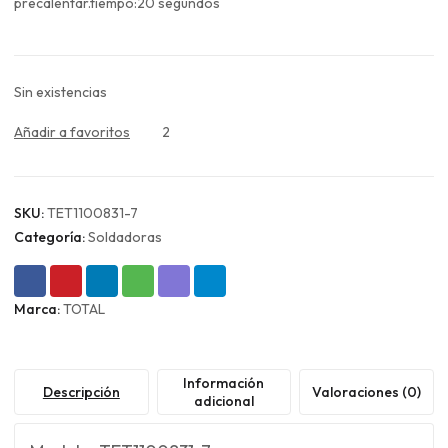
$12.990.
$9.743.
precalentar.tiempo:20 segundos
Sin existencias
Añadir a favoritos
2
SKU:
TET1100831-7
Categoría:
Soldadoras
Marca:
TOTAL
Información
Descripción
Valoraciones (0)
adicional