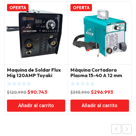
OFERTA
OFERTA
Maquina de Soldar Flux
Máquina Cortadora
Mig 120AMP Toyaki
Plasma 15-40 A 12 mm
Total
El
El
El
El
$
90.743
$
296.993
$
120.990
$
395.990
precio
precio
precio
precio
Añadir al carrito
Añadir al carrito
original
actual
original
actual
era:
es:
era:
es:
$120.990.
$90.743.
$395.990.
$296.993