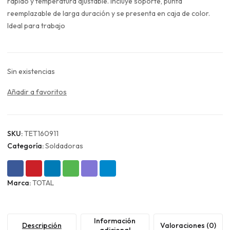
era:
es:
rápido y temperatura ajustable. Incluye soporte, punta
$43.990.
$32.993.
reemplazable de larga duración y se presenta en caja de color.
Ideal para trabajo
Sin existencias
Añadir a favoritos
SKU:
TET160911
Categoría:
Soldadoras
Marca:
TOTAL
Información
Descripción
Valoraciones (0)
adicional