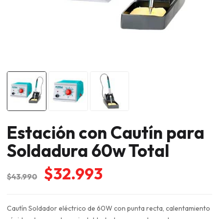
Estación con Cautín para
Soldadura 60w Total
El
El
$
32.993
$
43.990
precio
precio
original
actual
Cautín Soldador eléctrico de 60W con punta recta, calentamiento