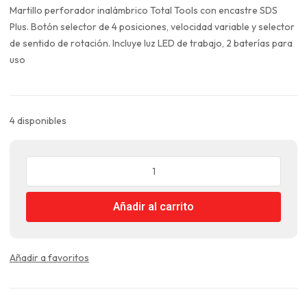
original
actual
Martillo perforador inalámbrico Total Tools con encastre SDS
era:
es:
Plus. Botón selector de 4 posiciones, velocidad variable y selector
$208.990.
$156.743.
de sentido de rotación. Incluye luz LED de trabajo, 2 baterías para
uso
4 disponibles
Rotomartillo
Inalambrico
20V
Añadir al carrito
SDS
Plus
con
doble
Añadir a favoritos
Batería
Total
cantidad