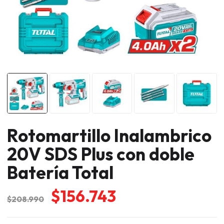
Rotomartillo Inalambrico
20V SDS Plus con doble
Batería Total
El
El
$
156.743
$
208.990
precio
precio