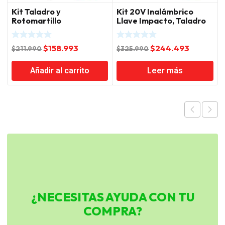
Kit Taladro y
Kit 20V Inalámbrico
Rotomartillo
Llave Impacto, Taladro
Inalámbrico 20V Total
Percutor, Amoladora y
Foco LED, Baterías y
El
El
El
El
$
158.993
$
244.493
Cargador Total
$
211.990
$
325.990
precio
precio
precio
precio
Añadir al carrito
Leer más
original
actual
original
actual
era:
es:
era:
es:
$211.990.
$158.993.
$325.990.
$244.49
¿NECESITAS AYUDA CON TU
COMPRA?