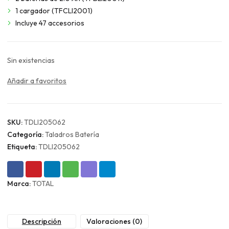
$83.990.
$62.993.
1 cargador (TFCLI2001)
Incluye 47 accesorios
Sin existencias
Añadir a favoritos
SKU:
TDLI205062
Categoría:
Taladros Batería
Etiqueta:
TDLI205062
Marca:
TOTAL
Descripción
Valoraciones (0)