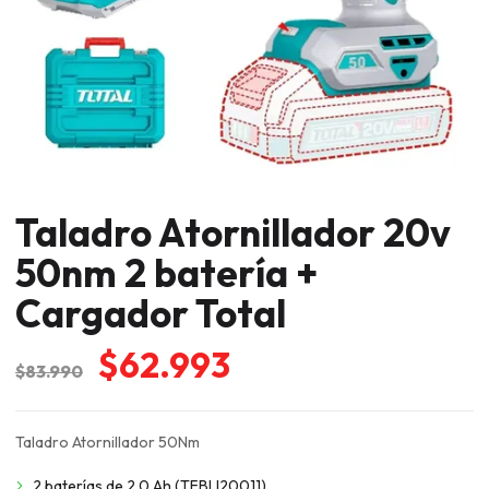
Taladro Atornillador 20v
50nm 2 batería +
Cargador Total
El
El
$
62.993
$
83.990
precio
precio
original
actual
Taladro Atornillador 50Nm
era:
es:
2 baterías de 2.0 Ah (TFBLI20011)