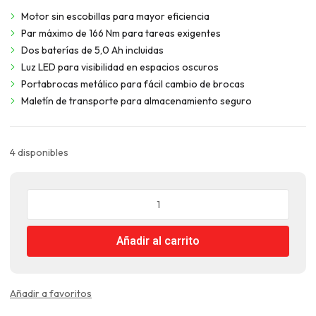
original
actual
Motor sin escobillas para mayor eficiencia
era:
es:
Par máximo de 166 Nm para tareas exigentes
$300.990.
$225.742.
Dos baterías de 5,0 Ah incluidas
Luz LED para visibilidad en espacios oscuros
Portabrocas metálico para fácil cambio de brocas
Maletín de transporte para almacenamiento seguro
4 disponibles
Taladro
Percutor
Brushless
Añadir al carrito
166Nm
+
Bateria
y
Añadir a favoritos
Cargador