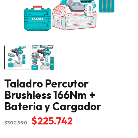
Taladro Percutor
Brushless 166Nm +
Bateria y Cargador
El
El
$
225.742
$
300.990
precio
precio