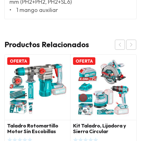
mm (PH2+PH2, PH2+SL6)
• 1 mango auxiliar
Productos Relacionados
OFERTA
OFERTA
Taladro Rotomartillo
Kit Taladro, Lijadora y
Motor Sin Escobillas
Sierra Circular
Total
Inalámbrica 20V Total